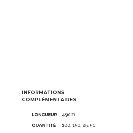
platine. Elles sont aussi disponibles
dans plusieurs longueurs et
différentes coupes. Enfin notre
service client est à votre écoute
pour garantir votre satisfaction, nos
témoignages
clients le prouvent.
Bienvenue sur Hairelooking.fr le
spécialiste des extensions frange à
clips. Avec nos extensions de
cheveux, toutes les solutions sont à
votre disposition pour votre future
coupe. Leur pose facile se réalise à
chaud ou à froid. Cependant nous
vous accompagnons grâce à nos
vidéo tutos. extension à kératine 1 g
49 cm
INFORMATIONS
COMPLÉMENTAIRES
49cm
LONGUEUR
100
,
150
,
25
,
50
QUANTITÉ