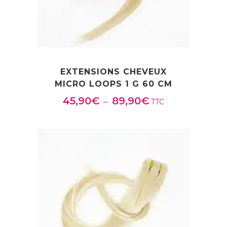
EXTENSIONS CHEVEUX
MICRO LOOPS 1 G 60 CM
45,90
€
89,90
€
P
–
TTC
l
a
g
e
d
e
p
r
i