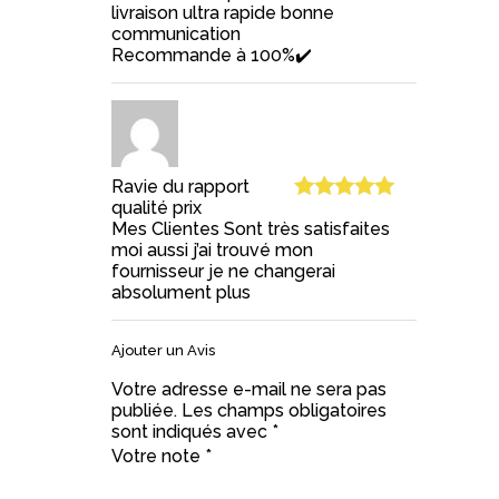
livraison ultra rapide bonne
Note
5
sur
communication
5
Recommande à 100%✔️
Ravie du rapport
qualité prix
Note
5
sur
Mes Clientes Sont très satisfaites
5
moi aussi j’ai trouvé mon
fournisseur je ne changerai
absolument plus
Ajouter un Avis
Votre adresse e-mail ne sera pas
publiée.
Les champs obligatoires
sont indiqués avec
*
Votre note
*