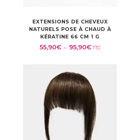
EXTENSIONS DE CHEVEUX
NATURELS POSE À CHAUD À
KÉRATINE 66 CM 1 G
55,90
€
95,90
€
P
–
TTC
l
a
g
e
d
e
p
r
i
x