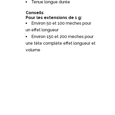
Tenue longue durée
Conseils
Pour les extensions de 1 g:
Environ 50 et 100 mèches pour
un effet longueur
Environ 150 et 200 mèches pour
une tête complète effet longueur et
volume
USTS _
_
Bienvenue sur Hairelooking.fr le
spécialiste des extensions de
cheveux naturelles.
Avec nos extensions de cheveux,
toutes les solutions sont à votre
disposition pour votre future coupe.
Leur pose facile se réalise à chaud
ou à froid. Cependant nous vous
accompagnons grâce à nos vidéo
tutos. Les extensions de cheveux
peuvent être colorées, décolorées