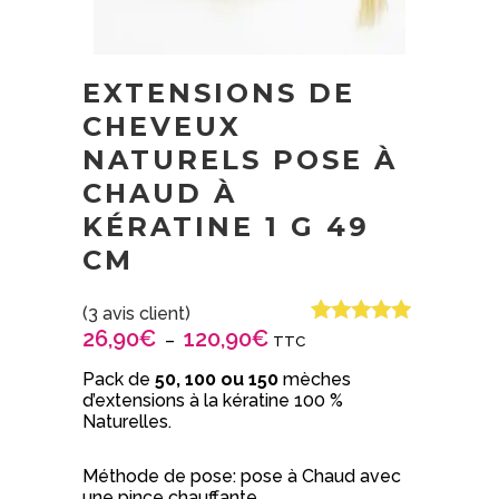
EXTENSIONS DE
CHEVEUX
NATURELS POSE À
CHAUD À
KÉRATINE 1 G 49
CM
(
3
avis client)
26,90
€
120,90
€
Plage
Noté
3
5.00
–
TTC
sur 5 basé
de
sur
Pack de
50, 100 ou 150
mèches
prix :
notations
d’extensions à la kératine 100 %
26,90€
client
Naturelles.
à
120,90€
Méthode de pose: pose à Chaud avec
une pince chauffante.