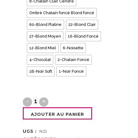
8-Chatain Clair Cendré
Ombré Chatain foncé Blond foncé
60-Blond Platine
22-Blond Clair
27-Blond Moyen
16-Blond Foncé
12-Blond Miel
6-Noisette
4-Chocolat
2-Chatain Foncé
1B-Noir Soft
1-Noir Foncé
AJOUTER AU PANIER
UGS :
ND