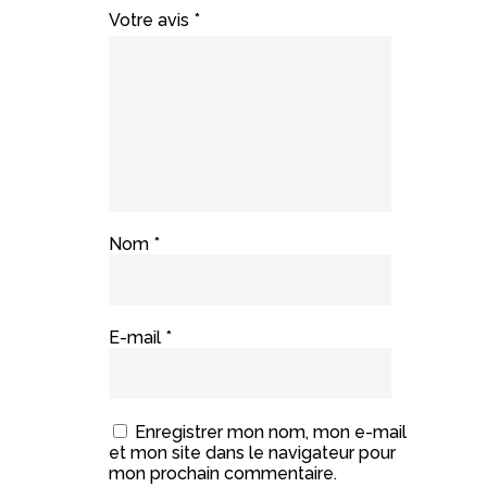
1 étoile
2 étoiles
3 étoiles
4 étoiles
5 étoiles
Votre avis
*
sur
sur
sur 5
sur 5
sur 5
5
5
Nom
*
E-mail
*
Enregistrer mon nom, mon e-mail
et mon site dans le navigateur pour
mon prochain commentaire.