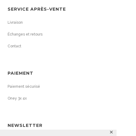
i
SERVICE APRÈS-VENTE
x
Livraison
:
Échanges et retours
3
7
Contact
,
9
0
PAIEMENT
€
à
Paiement sécurisé
6
Oney 3x 4x
9
,
9
0
NEWSLETTER
€
✕