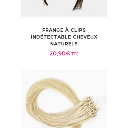
:
5
5
,
FRANGE À CLIPS
9
INDÉTECTABLE CHEVEUX
0
NATURELS
€
20,90
€
TTC
à
9
5
,
9
0
€