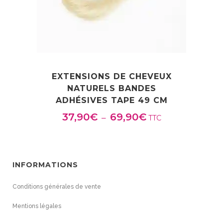
x
:
4
5
,
EXTENSIONS DE CHEVEUX
9
NATURELS BANDES
0
ADHÉSIVES TAPE 49 CM
€
37,90
€
69,90
€
P
–
TTC
à
l
8
a
9
g
,
INFORMATIONS
e
9
d
0
Conditions générales de vente
e
€
p
Mentions légales
r