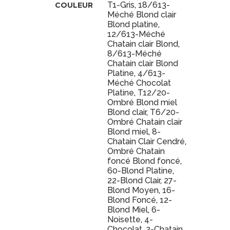
T1-Gris
,
18/613-
COULEUR
Méché Blond clair
Blond platine
,
12/613-Méché
Chatain clair Blond
,
8/613-Méché
Chatain clair Blond
Platine
,
4/613-
Méché Chocolat
Platine
,
T12/20-
Ombré Blond miel
Blond clair
,
T6/20-
Ombré Chatain clair
Blond miel
,
8-
Chatain Clair Cendré
,
Ombré Chatain
foncé Blond foncé
,
60-Blond Platine
,
22-Blond Clair
,
27-
Blond Moyen
,
16-
Blond Foncé
,
12-
Blond Miel
,
6-
Noisette
,
4-
Chocolat
,
2-Chatain