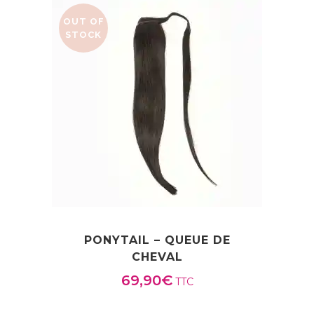
55,90€
OUT OF
à
STOCK
95,90€
PONYTAIL – QUEUE DE
CHEVAL
69,90
€
TTC