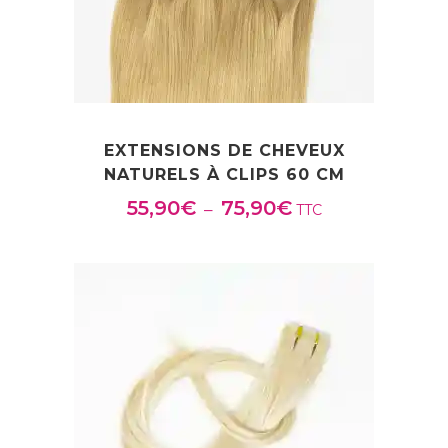
EXTENSIONS DE CHEVEUX
NATURELS À CLIPS 60 CM
55,90
€
75,90
€
Plage
–
TTC
de
prix :
55,90€
à
75,90€