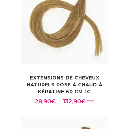
EXTENSIONS DE CHEVEUX
NATURELS POSE À CHAUD À
KÉRATINE 60 CM 1G
28,90
€
132,90
€
Plage
–
TTC
de
prix :
28,90€