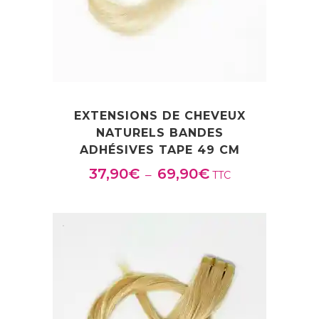
EXTENSIONS DE CHEVEUX
NATURELS BANDES
ADHÉSIVES TAPE 49 CM
37,90
€
69,90
€
Plage
–
TTC
de
prix :
37,90€
à
69,90€