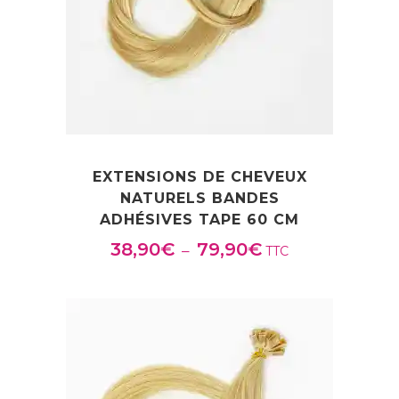
EXTENSIONS DE CHEVEUX
NATURELS BANDES
ADHÉSIVES TAPE 60 CM
38,90
€
79,90
€
Plage
–
TTC
de
prix :
38,90€
à
79,90€