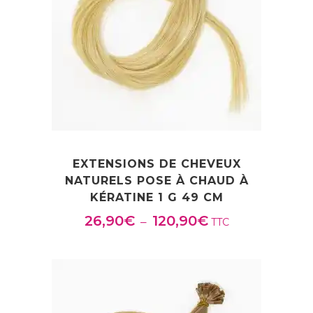
EXTENSIONS DE CHEVEUX
NATURELS POSE À CHAUD À
KÉRATINE 1 G 49 CM
26,90
€
120,90
€
Plage
–
TTC
de
prix :
26,90€
à
120,90€