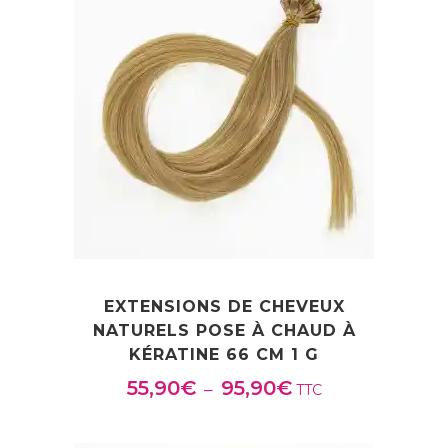
à
132,90€
EXTENSIONS DE CHEVEUX
NATURELS POSE À CHAUD À
KÉRATINE 66 CM 1 G
55,90
€
95,90
€
Plage
–
TTC
de
prix :