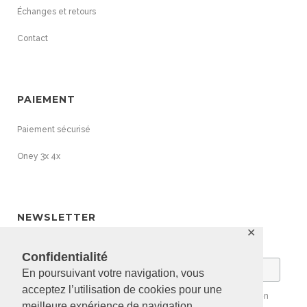
Échanges et retours
Contact
PAIEMENT
Paiement sécurisé
Oney 3x 4x
NEWSLETTER
✕
Email
Confidentialité
En poursuivant votre navigation, vous
acceptez l’utilisation de cookies pour une
Vous pouvez vous désabonner à tout moment en cliquant sur le lien
meilleure expérience de navigation.