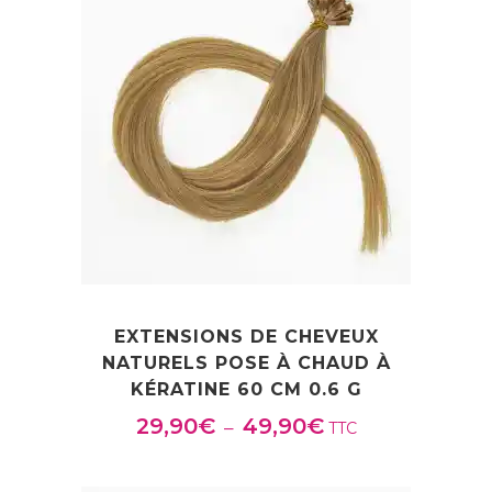
à
120,90€
EXTENSIONS DE CHEVEUX
NATURELS POSE À CHAUD À
KÉRATINE 60 CM 0.6 G
29,90
€
49,90
€
Plage
–
TTC
de
prix :