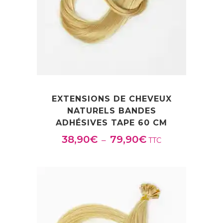
EXTENSIONS DE CHEVEUX
NATURELS BANDES
ADHÉSIVES TAPE 60 CM
38,90
€
79,90
€
Plage
–
TTC
de
prix :
38,90€
à
79,90€