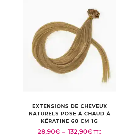
29,90€
à
49,90€
EXTENSIONS DE CHEVEUX
NATURELS POSE À CHAUD À
KÉRATINE 60 CM 1G
28,90
€
132,90
€
Plage
–
TTC