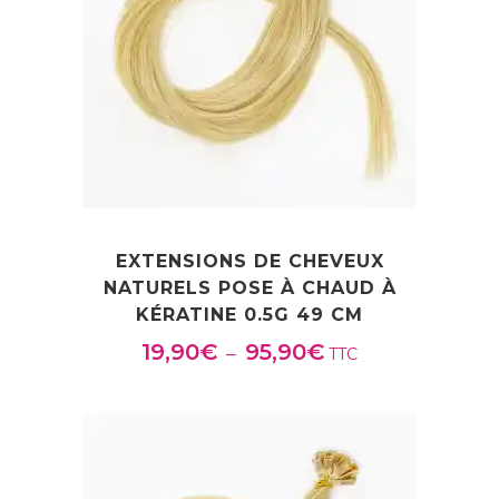
EXTENSIONS DE CHEVEUX
NATURELS POSE À CHAUD À
KÉRATINE 0.5G 49 CM
19,90
€
95,90
€
Plage
–
TTC
de
prix :
19,90€
à
95,90€