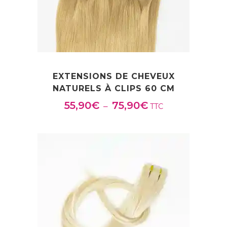
EXTENSIONS DE CHEVEUX
NATURELS À CLIPS 60 CM
55,90
€
75,90
€
Plage
–
TTC
de
prix :
55,90€
à
75,90€