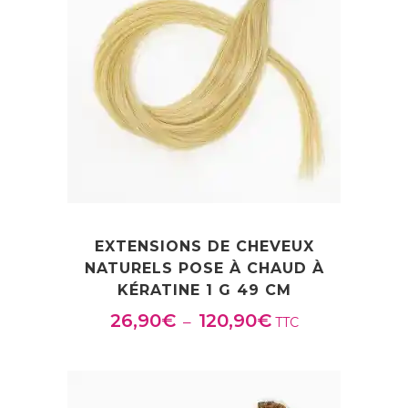
EXTENSIONS DE CHEVEUX
NATURELS POSE À CHAUD À
KÉRATINE 1 G 49 CM
26,90
€
120,90
€
Plage
–
TTC
de
prix :
26,90€