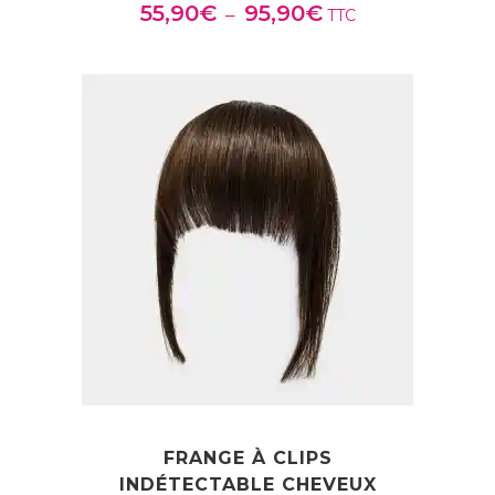
55,90
€
95,90
€
Plage
–
TTC
de
prix :
55,90€
à
95,90€
FRANGE À CLIPS
INDÉTECTABLE CHEVEUX