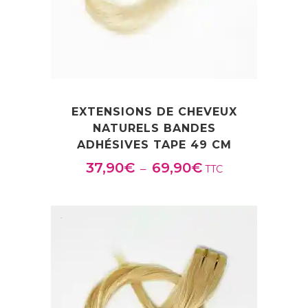
EXTENSIONS DE CHEVEUX
NATURELS BANDES
ADHÉSIVES TAPE 49 CM
37,90
€
69,90
€
Plage
–
TTC
de
prix :
37,90€
à
69,90€