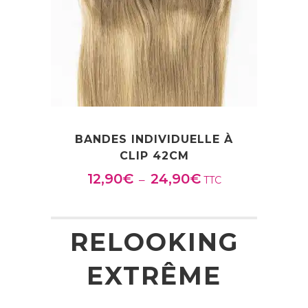
BANDES INDIVIDUELLE À
CLIP 42CM
12,90
€
24,90
€
Plage
–
TTC
de
prix :
12,90€
RELOOKING
à
EXTRÊME
24,90€