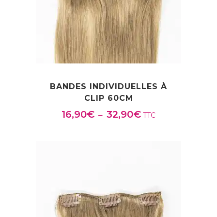
BANDES INDIVIDUELLES À
CLIP 60CM
16,90
€
32,90
€
Plage
–
TTC
de
prix :
16,90€
à
32,90€