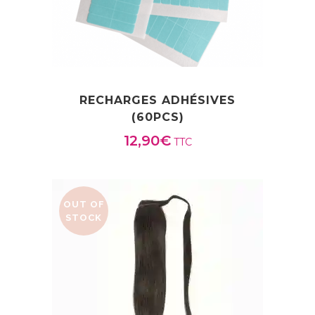
RECHARGES ADHÉSIVES
(60PCS)
12,90
€
TTC
OUT OF
STOCK