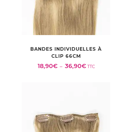
BANDES INDIVIDUELLES À
CLIP 66CM
18,90
€
36,90
€
Plage
–
TTC
de
prix :
18,90€
à
36,90€