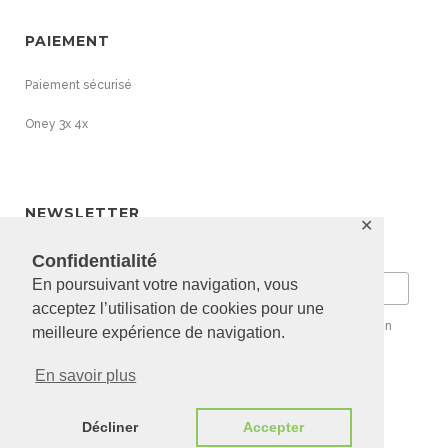
PAIEMENT
Paiement sécurisé
Oney 3x 4x
NEWSLETTER
✕
Email
Confidentialité
En poursuivant votre navigation, vous
acceptez l’utilisation de cookies pour une
Vous pouvez vous désabonner à tout moment en cliquant sur le lien
meilleure expérience de navigation.
dans le bas de page de nos e-mails.
En savoir plus
Décliner
Accepter