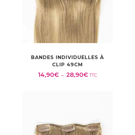
BANDES INDIVIDUELLES À
CLIP 49CM
14,90
€
28,90
€
Plage
–
TTC
de
prix :
14,90€
à
28,90€