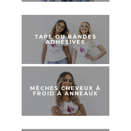
TAPE OU
BANDES
TAPE OU BANDES
ADHÉSIVES
ADHÉSIVES
MÈCHES CHEVEUX À
MÈCHES CHEVEUX À
FROID À ANNEAUX
FROID À ANNEAUX